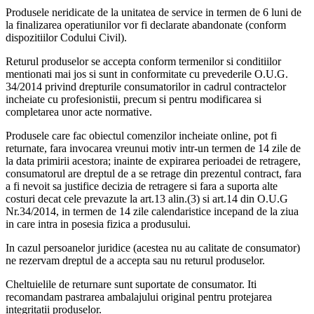
Produsele neridicate de la unitatea de service in termen de 6 luni de
la finalizarea operatiunilor vor fi declarate abandonate (conform
dispozitiilor Codului Civil).
Returul produselor se accepta conform termenilor si conditiilor
mentionati mai jos si sunt in conformitate cu prevederile O.U.G.
34/2014 privind drepturile consumatorilor in cadrul contractelor
incheiate cu profesionistii, precum si pentru modificarea si
completarea unor acte normative.
Produsele care fac obiectul comenzilor incheiate online, pot fi
returnate, fara invocarea vreunui motiv intr-un termen de 14 zile de
la data primirii acestora; inainte de expirarea perioadei de retragere,
consumatorul are dreptul de a se retrage din prezentul contract, fara
a fi nevoit sa justifice decizia de retragere si fara a suporta alte
costuri decat cele prevazute la art.13 alin.(3) si art.14 din O.U.G
Nr.34/2014, in termen de 14 zile calendaristice incepand de la ziua
in care intra in posesia fizica a produsului.
In cazul persoanelor juridice (acestea nu au calitate de consumator)
ne rezervam dreptul de a accepta sau nu returul produselor.
Cheltuielile de returnare sunt suportate de consumator. Iti
recomandam pastrarea ambalajului original pentru protejarea
integritatii produselor.