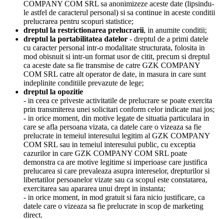
COMPANY COM SRL sa anonimizeze aceste date (lipsindu-
le astfel de caracterul personal) si sa continue in aceste conditii
prelucrarea pentru scopuri statistice;
dreptul la restrictionarea prelucrarii
, in anumite conditii;
dreptul la portabilitatea datelor
- dreptul de a primi datele
cu caracter personal intr-o modalitate structurata, folosita in
mod obisnuit si intr-un format usor de citit, precum si dreptul
ca aceste date sa fie transmise de catre GZK COMPANY
COM SRL catre alt operator de date, in masura in care sunt
indeplinite conditiile prevazute de lege;
dreptul la opozitie
- in ceea ce priveste activitatile de prelucrare se poate exercita
prin transmiterea unei solicitari conform celor indicate mai jos;
- in orice moment, din motive legate de situatia particulara in
care se afla persoana vizata, ca datele care o vizeaza sa fie
prelucrate in temeiul interesului legitim al GZK COMPANY
COM SRL sau in temeiul interesului public, cu exceptia
cazurilor in care GZK COMPANY COM SRL poate
demonstra ca are motive legitime si imperioase care justifica
prelucarea si care prevaleaza asupra intereselor, drepturilor si
libertatilor persoanelor vizate sau ca scopul este constatarea,
exercitarea sau apararea unui drept in instanta;
- in orice moment, in mod gratuit si fara nicio justificare, ca
datele care o vizeaza sa fie prelucrate in scop de marketing
direct.