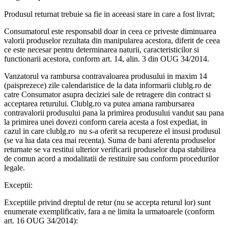
Produsul returnat trebuie sa fie in aceeasi stare in care a fost livrat;
Consumatorul este responsabil doar in ceea ce priveste diminuarea
valorii produselor rezultata din manipularea acestora, diferit de ceea
ce este necesar pentru determinarea naturii, caracteristicilor si
functionarii acestora, conform art. 14, alin. 3 din OUG 34/2014.
Vanzatorul va rambursa contravaloarea produsului in maxim 14
(paisprezece) zile calendaristice de la data informarii clublg.ro de
catre Consumator asupra deciziei sale de retragere din contract si
acceptarea returului. Clublg.ro va putea amana rambursarea
contravalorii produsului pana la primirea produsului vandut sau pana
la primirea unei dovezi conform careia acesta a fost expediat, in
cazul in care clublg.ro nu s-a oferit sa recupereze el insusi produsul
(se va lua data cea mai recenta). Suma de bani aferenta produselor
returnate se va restitui ulterior verificarii produselor dupa stabilirea
de comun acord a modalitatii de restituire sau conform procedurilor
legale.
Exceptii:
Exceptiile privind dreptul de retur (nu se accepta returul lor) sunt
enumerate exemplificativ, fara a ne limita la urmatoarele (conform
art. 16 OUG 34/2014):