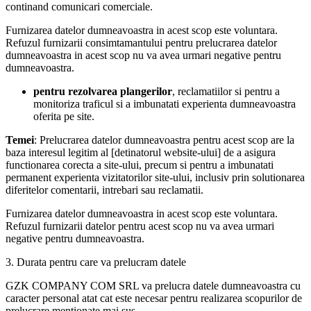
continand comunicari comerciale.
Furnizarea datelor dumneavoastra in acest scop este voluntara.
Refuzul furnizarii consimtamantului pentru prelucrarea datelor
dumneavoastra in acest scop nu va avea urmari negative pentru
dumneavoastra.
pentru rezolvarea plangerilor
, reclamatiilor si pentru a
monitoriza traficul si a imbunatati experienta dumneavoastra
oferita pe site.
Temei
: Prelucrarea datelor dumneavoastra pentru acest scop are la
baza interesul legitim al [detinatorul website-ului] de a asigura
functionarea corecta a site-ului, precum si pentru a imbunatati
permanent experienta vizitatorilor site-ului, inclusiv prin solutionarea
diferitelor comentarii, intrebari sau reclamatii.
Furnizarea datelor dumneavoastra in acest scop este voluntara.
Refuzul furnizarii datelor pentru acest scop nu va avea urmari
negative pentru dumneavoastra.
3. Durata pentru care va prelucram datele
GZK COMPANY COM SRL va prelucra datele dumneavoastra cu
caracter personal atat cat este necesar pentru realizarea scopurilor de
prelucrare mentionate mai sus.