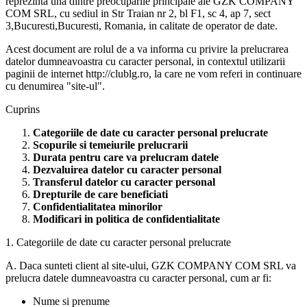
reprezinta una dintre preocuparile principale ale GZK COMPANY
COM SRL, cu sediul in Str Traian nr 2, bl F1, sc 4, ap 7, sect
3,Bucuresti,Bucuresti, Romania, in calitate de operator de date.
Acest document are rolul de a va informa cu privire la prelucrarea
datelor dumneavoastra cu caracter personal, in contextul utilizarii
paginii de internet http://clublg.ro, la care ne vom referi in continuare
cu denumirea "site-ul".
Cuprins
Categoriile de date cu caracter personal prelucrate
Scopurile si temeiurile prelucrarii
Durata pentru care va prelucram datele
Dezvaluirea datelor cu caracter personal
Transferul datelor cu caracter personal
Drepturile de care beneficiati
Confidentialitatea minorilor
Modificari in politica de confidentialitate
1. Categoriile de date cu caracter personal prelucrate
A. Daca sunteti client al site-ului, GZK COMPANY COM SRL va
prelucra datele dumneavoastra cu caracter personal, cum ar fi:
Nume si prenume