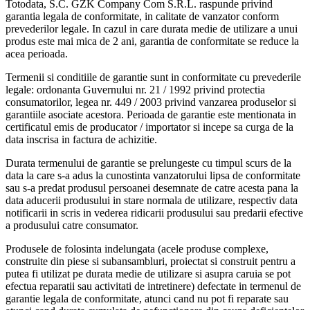
Totodata, S.C. GZK Company Com S.R.L. raspunde privind
garantia legala de conformitate, in calitate de vanzator conform
prevederilor legale. In cazul in care durata medie de utilizare a unui
produs este mai mica de 2 ani, garantia de conformitate se reduce la
acea perioada.
Termenii si conditiile de garantie sunt in conformitate cu prevederile
legale: ordonanta Guvernului nr. 21 / 1992 privind protectia
consumatorilor, legea nr. 449 / 2003 privind vanzarea produselor si
garantiile asociate acestora. Perioada de garantie este mentionata in
certificatul emis de producator / importator si incepe sa curga de la
data inscrisa in factura de achizitie.
Durata termenului de garantie se prelungeste cu timpul scurs de la
data la care s-a adus la cunostinta vanzatorului lipsa de conformitate
sau s-a predat produsul persoanei desemnate de catre acesta pana la
data aducerii produsului in stare normala de utilizare, respectiv data
notificarii in scris in vederea ridicarii produsului sau predarii efective
a produsului catre consumator.
Produsele de folosinta indelungata (acele produse complexe,
construite din piese si subansambluri, proiectat si construit pentru a
putea fi utilizat pe durata medie de utilizare si asupra caruia se pot
efectua reparatii sau activitati de intretinere) defectate in termenul de
garantie legala de conformitate, atunci cand nu pot fi reparate sau