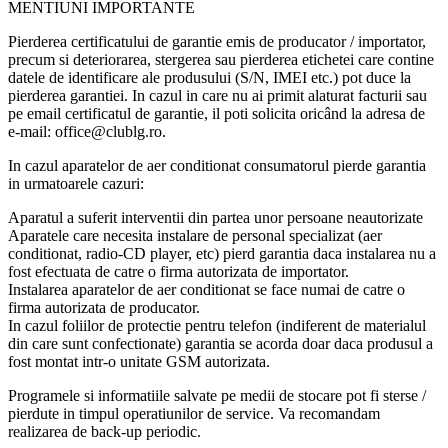
MENTIUNI IMPORTANTE
Pierderea certificatului de garantie emis de producator / importator,
precum si deteriorarea, stergerea sau pierderea etichetei care contine
datele de identificare ale produsului (S/N, IMEI etc.) pot duce la
pierderea garantiei. In cazul in care nu ai primit alaturat facturii sau
pe email certificatul de garantie, il poti solicita oricând la adresa de
e-mail: office@clublg.ro.
In cazul aparatelor de aer conditionat consumatorul pierde garantia
in urmatoarele cazuri:
Aparatul a suferit interventii din partea unor persoane neautorizate
Aparatele care necesita instalare de personal specializat (aer
conditionat, radio-CD player, etc) pierd garantia daca instalarea nu a
fost efectuata de catre o firma autorizata de importator.
Instalarea aparatelor de aer conditionat se face numai de catre o
firma autorizata de producator.
In cazul foliilor de protectie pentru telefon (indiferent de materialul
din care sunt confectionate) garantia se acorda doar daca produsul a
fost montat intr-o unitate GSM autorizata.
Programele si informatiile salvate pe medii de stocare pot fi sterse /
pierdute in timpul operatiunilor de service. Va recomandam
realizarea de back-up periodic.