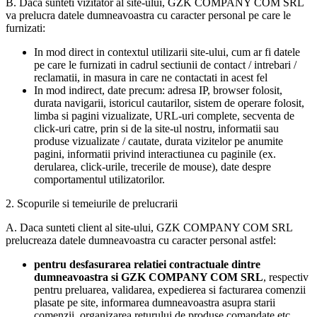
B. Daca sunteti vizitator al site-ului, GZK COMPANY COM SRL
va prelucra datele dumneavoastra cu caracter personal pe care le
furnizati:
In mod direct in contextul utilizarii site-ului, cum ar fi datele
pe care le furnizati in cadrul sectiunii de contact / intrebari /
reclamatii, in masura in care ne contactati in acest fel
In mod indirect, date precum: adresa IP, browser folosit,
durata navigarii, istoricul cautarilor, sistem de operare folosit,
limba si pagini vizualizate, URL-uri complete, secventa de
click-uri catre, prin si de la site-ul nostru, informatii sau
produse vizualizate / cautate, durata vizitelor pe anumite
pagini, informatii privind interactiunea cu paginile (ex.
derularea, click-urile, trecerile de mouse), date despre
comportamentul utilizatorilor.
2. Scopurile si temeiurile de prelucrarii
A. Daca sunteti client al site-ului, GZK COMPANY COM SRL
prelucreaza datele dumneavoastra cu caracter personal astfel:
pentru desfasurarea relatiei contractuale dintre
dumneavoastra si GZK COMPANY COM SRL
, respectiv
pentru preluarea, validarea, expedierea si facturarea comenzii
plasate pe site, informarea dumneavoastra asupra starii
comenzii, organizarea returului de produse comandate etc.