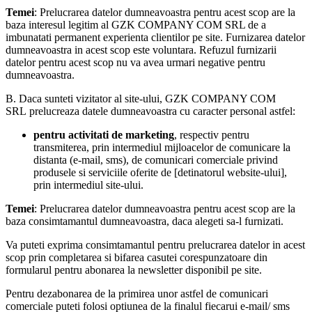
Temei
: Prelucrarea datelor dumneavoastra pentru acest scop are la
baza interesul legitim al GZK COMPANY COM SRL de a
imbunatati permanent experienta clientilor pe site. Furnizarea datelor
dumneavoastra in acest scop este voluntara. Refuzul furnizarii
datelor pentru acest scop nu va avea urmari negative pentru
dumneavoastra.
B. Daca sunteti vizitator al site-ului, GZK COMPANY COM
SRL prelucreaza datele dumneavoastra cu caracter personal astfel:
pentru activitati de marketing
, respectiv pentru
transmiterea, prin intermediul mijloacelor de comunicare la
distanta (e-mail, sms), de comunicari comerciale privind
produsele si serviciile oferite de [detinatorul website-ului],
prin intermediul site-ului.
Temei
: Prelucrarea datelor dumneavoastra pentru acest scop are la
baza consimtamantul dumneavoastra, daca alegeti sa-l furnizati.
Va puteti exprima consimtamantul pentru prelucrarea datelor in acest
scop prin completarea si bifarea casutei corespunzatoare din
formularul pentru abonarea la newsletter disponibil pe site.
Pentru dezabonarea de la primirea unor astfel de comunicari
comerciale puteti folosi optiunea de la finalul fiecarui e-mail/ sms