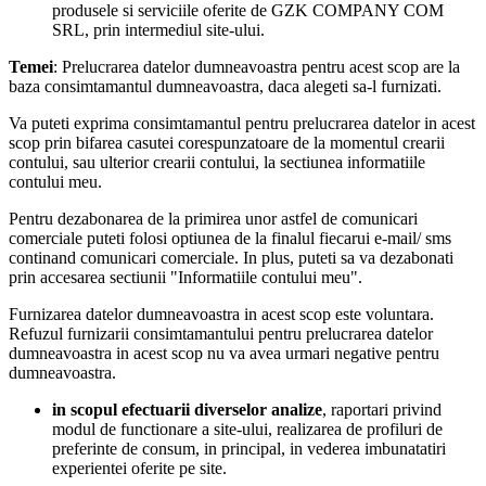
produsele si serviciile oferite de GZK COMPANY COM
SRL, prin intermediul site-ului.
Temei
: Prelucrarea datelor dumneavoastra pentru acest scop are la
baza consimtamantul dumneavoastra, daca alegeti sa-l furnizati.
Va puteti exprima consimtamantul pentru prelucrarea datelor in acest
scop prin bifarea casutei corespunzatoare de la momentul crearii
contului, sau ulterior crearii contului, la sectiunea informatiile
contului meu.
Pentru dezabonarea de la primirea unor astfel de comunicari
comerciale puteti folosi optiunea de la finalul fiecarui e-mail/ sms
continand comunicari comerciale. In plus, puteti sa va dezabonati
prin accesarea sectiunii "Informatiile contului meu".
Furnizarea datelor dumneavoastra in acest scop este voluntara.
Refuzul furnizarii consimtamantului pentru prelucrarea datelor
dumneavoastra in acest scop nu va avea urmari negative pentru
dumneavoastra.
in scopul efectuarii diverselor analize
, raportari privind
modul de functionare a site-ului, realizarea de profiluri de
preferinte de consum, in principal, in vederea imbunatatiri
experientei oferite pe site.