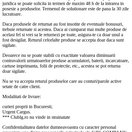
juridica se poate solicita in termen de maxim 48 h de la intrarea in
posesie a produselor. Termenul de solutionare este de pana la 30 zile
lucratoare.
Daca produsele de returnat au fost insotite de eventuale bonusuri,
trebuie returnate si acestea. Daca ai cumparat mai multe produse de
acelasi fel si vrei sa le returnezi pe toate, asigura-te ca doar unul a
fost desigilat. Returul celorlalte produse se accepta doar daca sunt
sigilate.
Deoarece nu se poate stabili cu exactitate valoarea diminuarii
contravalorii urmatoarelor produse acumulatori, baterii, incarcatoare,
cartuse imprimanta, folii de protectie, etc., acestea se pot returna
doar sigilate.
Nu se va accepta returul produselor care au conturi/parole active
setate de catre client.
Modalitati de livrare:
curieri proprii in Bucuresti;
Urgent Cargus.
*** Clublg.ro nu vinde in strainatate
Confidentialitatea datelor dumneavoastra cu caracter personal