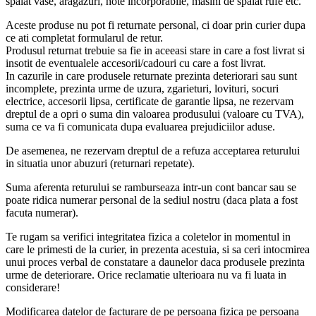
spalat vase, aragazuri, hote incorporabile, masini de spalat rufe etc.
Aceste produse nu pot fi returnate personal, ci doar prin curier dupa
ce ati completat formularul de retur.
Produsul returnat trebuie sa fie in aceeasi stare in care a fost livrat si
insotit de eventualele accesorii/cadouri cu care a fost livrat.
In cazurile in care produsele returnate prezinta deteriorari sau sunt
incomplete, prezinta urme de uzura, zgarieturi, lovituri, socuri
electrice, accesorii lipsa, certificate de garantie lipsa, ne rezervam
dreptul de a opri o suma din valoarea produsului (valoare cu TVA),
suma ce va fi comunicata dupa evaluarea prejudiciilor aduse.
De asemenea, ne rezervam dreptul de a refuza acceptarea returului
in situatia unor abuzuri (returnari repetate).
Suma aferenta returului se ramburseaza intr-un cont bancar sau se
poate ridica numerar personal de la sediul nostru (daca plata a fost
facuta numerar).
Te rugam sa verifici integritatea fizica a coletelor in momentul in
care le primesti de la curier, in prezenta acestuia, si sa ceri intocmirea
unui proces verbal de constatare a daunelor daca produsele prezinta
urme de deteriorare. Orice reclamatie ulterioara nu va fi luata in
considerare!
Modificarea datelor de facturare de pe persoana fizica pe persoana