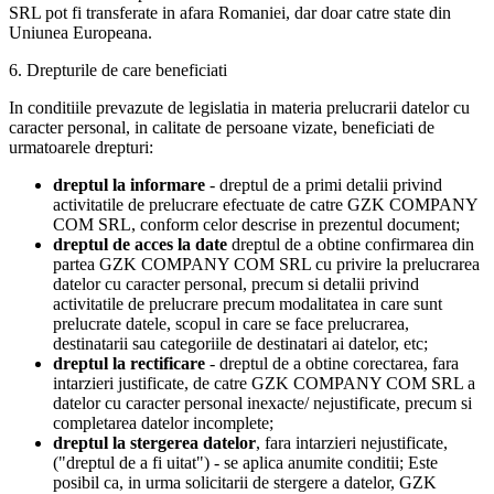
SRL pot fi transferate in afara Romaniei, dar doar catre state din
Uniunea Europeana.
6. Drepturile de care beneficiati
In conditiile prevazute de legislatia in materia prelucrarii datelor cu
caracter personal, in calitate de persoane vizate, beneficiati de
urmatoarele drepturi:
dreptul la informare
- dreptul de a primi detalii privind
activitatile de prelucrare efectuate de catre GZK COMPANY
COM SRL, conform celor descrise in prezentul document;
dreptul de acces la date
dreptul de a obtine confirmarea din
partea GZK COMPANY COM SRL cu privire la prelucrarea
datelor cu caracter personal, precum si detalii privind
activitatile de prelucrare precum modalitatea in care sunt
prelucrate datele, scopul in care se face prelucrarea,
destinatarii sau categoriile de destinatari ai datelor, etc;
dreptul la rectificare
- dreptul de a obtine corectarea, fara
intarzieri justificate, de catre GZK COMPANY COM SRL a
datelor cu caracter personal inexacte/ nejustificate, precum si
completarea datelor incomplete;
dreptul la stergerea datelor
, fara intarzieri nejustificate,
("dreptul de a fi uitat") - se aplica anumite conditii; Este
posibil ca, in urma solicitarii de stergere a datelor, GZK