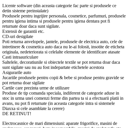
Licente software (din aceasta categorie fac parte si produsele ce
detin sisteme preinstalate)
Produsele pentru ingrijire personala, cosmetice, parfumuri, produsele
pentru igiena intima si produsele pentru igiena dentara pot fi
returnate doar daca sunt sigilate.
Extensii de garantii etc.
CD-uri desigilate
Poti returna anvelopele, jantele, produsele de electrica auto, cele de
intretinere & cosmetica auto daca nu le-ai folosit, insotite de eticheta
originala, nedeteriorata si celelalte elemente de identificare atasate
Casti intraauriculare
Saltelele, decoratiunile si obiectele textile se pot returna doar daca
sunt sigilate sau nu au fost indepartate etichetele acestora
Asigurarile auto
Jucariile produsele pentru copii & bebe si produse pentru gravide se
pot returna doar sigilate
Cartile care prezinta urme de utilizare
Produse de tip comanda speciala, indiferent de categorie aduse in
stoc in urma unei comenzi ferme din partea ta si a efectuarii platii in
avans, nu pot fi returnate (in aceasta categorie intra si sistemele
Diaxxa si cele asamblate la cerere)
DE RETINUT!
Electrocasnice de mari dimensiuni: aparate frigorifice, masini de