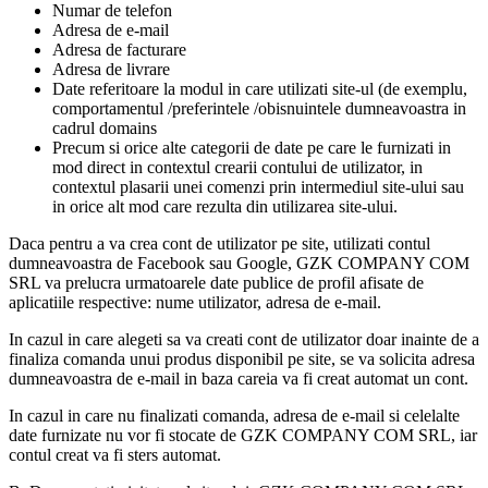
Numar de telefon
Adresa de e-mail
Adresa de facturare
Adresa de livrare
Date referitoare la modul in care utilizati site-ul (de exemplu,
comportamentul /preferintele /obisnuintele dumneavoastra in
cadrul domains
Precum si orice alte categorii de date pe care le furnizati in
mod direct in contextul crearii contului de utilizator, in
contextul plasarii unei comenzi prin intermediul site-ului sau
in orice alt mod care rezulta din utilizarea site-ului.
Daca pentru a va crea cont de utilizator pe site, utilizati contul
dumneavoastra de Facebook sau Google, GZK COMPANY COM
SRL va prelucra urmatoarele date publice de profil afisate de
aplicatiile respective: nume utilizator, adresa de e-mail.
In cazul in care alegeti sa va creati cont de utilizator doar inainte de a
finaliza comanda unui produs disponibil pe site, se va solicita adresa
dumneavoastra de e-mail in baza careia va fi creat automat un cont.
In cazul in care nu finalizati comanda, adresa de e-mail si celelalte
date furnizate nu vor fi stocate de GZK COMPANY COM SRL, iar
contul creat va fi sters automat.