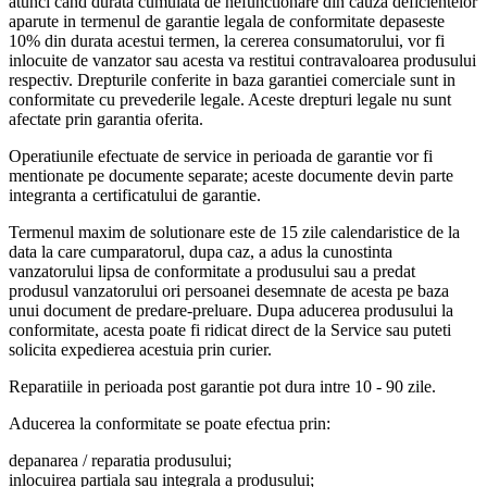
atunci cand durata cumulata de nefunctionare din cauza deficientelor
aparute in termenul de garantie legala de conformitate depaseste
10% din durata acestui termen, la cererea consumatorului, vor fi
inlocuite de vanzator sau acesta va restitui contravaloarea produsului
respectiv. Drepturile conferite in baza garantiei comerciale sunt in
conformitate cu prevederile legale. Aceste drepturi legale nu sunt
afectate prin garantia oferita.
Operatiunile efectuate de service in perioada de garantie vor fi
mentionate pe documente separate; aceste documente devin parte
integranta a certificatului de garantie.
Termenul maxim de solutionare este de 15 zile calendaristice de la
data la care cumparatorul, dupa caz, a adus la cunostinta
vanzatorului lipsa de conformitate a produsului sau a predat
produsul vanzatorului ori persoanei desemnate de acesta pe baza
unui document de predare-preluare. Dupa aducerea produsului la
conformitate, acesta poate fi ridicat direct de la Service sau puteti
solicita expedierea acestuia prin curier.
Reparatiile in perioada post garantie pot dura intre 10 - 90 zile.
Aducerea la conformitate se poate efectua prin:
depanarea / reparatia produsului;
inlocuirea partiala sau integrala a produsului;