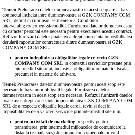
Temei:
Prelucrarea datelor dumneavoastra in acest scop are la baza
contractul incheiat intre dumneavoastra si GZK COMPANY COM
SRL, definit in cuprinsul Termenelor si Conditiilor
http://clublg.ro/termeni-si-conditii. Furnizarea datelor dumneavoastra
cu caracter personal este necesara pentru executarea acestui contract.
Refuzul furnizarii datelor poate avea drept consecinta imposibilitatea
derularii raporturilor contractuale dintre dumneavoastra si GZK
COMPANY COM SRL.
pentru indeplinirea obligatiilor legale ce revin GZK
COMPANY COM SRL
in contextul serviciilor prestate prin
intermediul site-ului, inclusiv a obligatiilor in materie fiscala,
precum si in materie de arhivare.
Temei
: Prelucrarea datelor dumneavoastra pentru acest scop este
necesara in baza unor obligatii legale. Furnizarea datelor
dumneavoastra in acest scop este necesara. Refuzul furnizarii datelor
poate avea drept consecinta imposibilitatea GZK COMPANY COM
SRL de a respecta obligatiile legale care ii revin si deci in
imposibilitatea de a va oferi serviciile prin intermediul site-ului.
pentru activitati de marketing
, respectiv pentru
transmiterea, prin intermediul mijloacelor de comunicare la
distanta (e-mail, sms) de comunicari comerciale privind