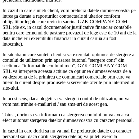
In cazul in care sunteti client, vom prelucra datele dumneavoastra pe
intreaga durata a raporturilor contractuale si ulterior conform
obligatiilor legale care revin in sarcina GZK COMPANY COM
SRL (de ex, in cazul documentelor justificative financiar-contabile
pentru care termenul de pastrare prevazut de lege este de 10 ani de la
data incheierii exercitiului financiar in cursul caruia au fost
intocmite).
In situatia in care sunteti client si va exercitati optiunea de stergere a
contului de utilizator, prin apasarea butonul "stergere cont" din
sectiunea "informatiile contului meu", GZK COMPANY COM
SRL va interpreta aceasta actiune ca optiunea dumneavoastra de a
va dezabona de la primirea de comunicari comerciale prin care va
tinem la curent despre produsele si serviciile oferite prin intermediul
site-ului.
In acest sens, daca alegeti sa va stergeti contul de utilizator, nu va
vom mai trimite e-mailuri si / sau sms-uri de acest gen.
Totusi, dorim sa va informam ca stergerea contului nu va avea ca
efect automat stergerea datelor dumneavoastra cu caracter personal.
In cazul in care doriti sa nu va mai fie prelucrate datele cu caracter
personal sau daca doriti stergerea datelor, va puteti exercita