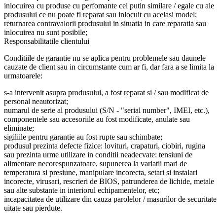
inlocuirea cu produse cu perfomante cel putin similare / egale cu ale
produsului ce nu poate fi reparat sau inlocuit cu acelasi model;
returnarea contravalorii produsului in situatia in care reparatia sau
inlocuirea nu sunt posibile;
Responsabilitatile clientului
Conditiile de garantie nu se aplica pentru problemele sau daunele
cauzate de client sau in circumstante cum ar fi, dar fara a se limita la
urmatoarele:
s-a intervenit asupra produsului, a fost reparat si / sau modificat de
personal neautorizat;
numarul de serie al produsului (S/N - "serial number", IMEI, etc.),
componentele sau accesoriile au fost modificate, anulate sau
eliminate;
sigiliile pentru garantie au fost rupte sau schimbate;
produsul prezinta defecte fizice: lovituri, crapaturi, ciobiri, rugina
sau prezinta urme utilizare in conditii neadecvate: tensiuni de
alimentare necorespunzatoare, supunerea la variatii mari de
temperatura si presiune, manipulare incorecta, setari si instalari
incorecte, virusari, rescrieri de BIOS, patrunderea de lichide, metale
sau alte substante in interiorul echipamentelor, etc;
incapacitatea de utilizare din cauza parolelor / masurilor de securitate
uitate sau pierdute.