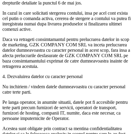
drepturile detaliate la punctul 6 de mai jos.
In cazul in care solicitati stergerea contului, insa pe acel cont exista
cel putin o comanda activa, cererea de stergere a contului va putea fi
inregistrata numai dupa livrarea produselor si finalizarea ultimei
comenzi active.
Daca va retrageti consimtamantul pentru prelucrarea datelor in scop
de marketing, GZK COMPANY COM SRL va inceta prelucrarea
datelor dumneavoastra cu caracter personal in acest scop, fara insa a
afecta prelucrarile desfasurate de GZK COMPANY COM SRL pe
baza consimtamantului exprimat de catre dumneavoastra inainte de
retragerea acestuia.
4. Dezvaluirea datelor cu caracter personal
Nu inchiriem / vindem datele dumneavoastra cu caracter personal
catre terte parti.
Pe langa operator, in anumite situatii, datele pot fi accesibile pentru
terte parti precum furnizori de servicii, operatori de transport,
furnizori de hosting, companii IT, numite, daca este necesar, ca
persoane imputernicite de Operator.
Acestea sunt obligate prin contract sa mentina confidentialitatea
datelor si sa le foloseasca exclusiv in scopul pentru care le-au fost