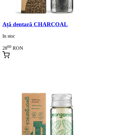
Ață dentară CHARCOAL
In stoc
00
28
RON