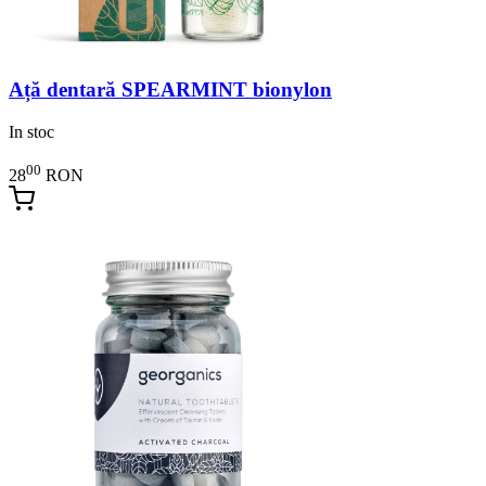
Ață dentară SPEARMINT bionylon
In stoc
00
28
RON