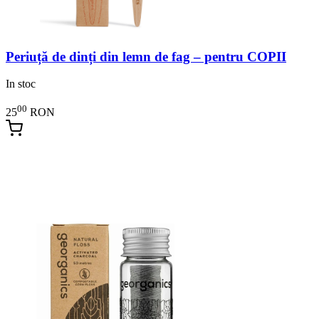
Periuță de dinți din lemn de fag – pentru COPII
In stoc
00
25
RON