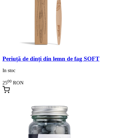
Periuță de dinți din lemn de fag SOFT
In stoc
00
25
RON