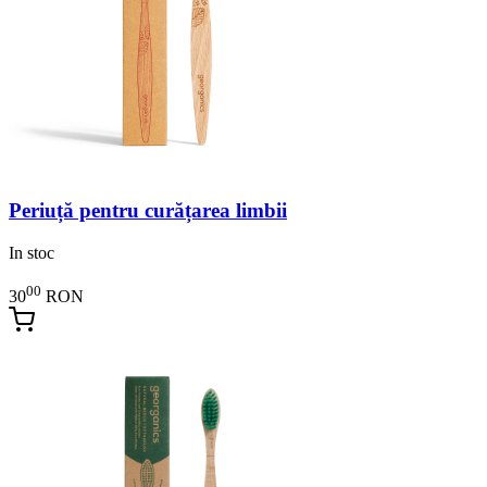
Periuță pentru curățarea limbii
In stoc
00
30
RON