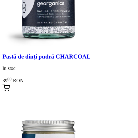
Pastă de dinți pudră CHARCOAL
In stoc
00
39
RON