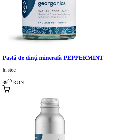
Pastă de dinți minerală PEPPERMINT
In stoc
00
39
RON