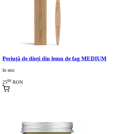
Periuță de dinți din lemn de fag MEDIUM
In stoc
00
25
RON