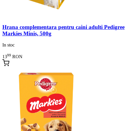
Hrana complementara pentru caini adulti Pedigree
Markies Minis, 500g
In stoc
99
13
RON