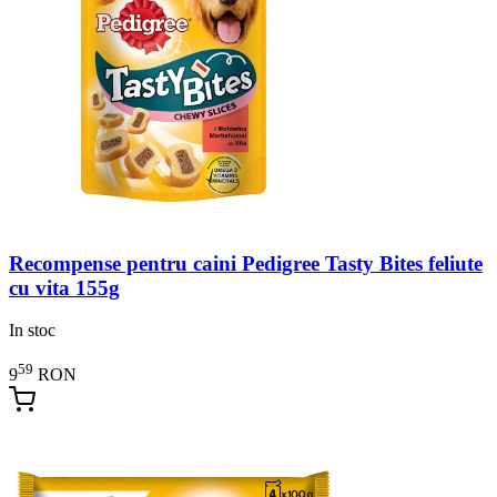
Recompense pentru caini Pedigree Tasty Bites feliute
cu vita 155g
In stoc
59
9
RON