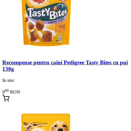
Recompense pentru caini Pedigree Tasty Bites cu pui
130g
In stoc
99
9
RON