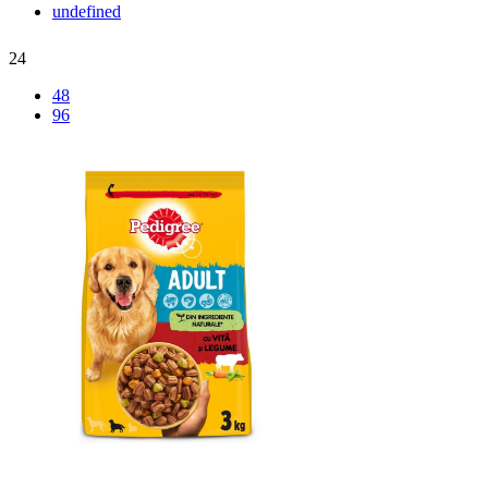
undefined
24
48
96