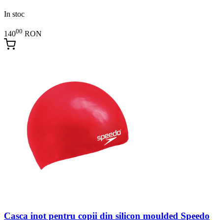
In stoc
00
140
RON
Casca inot pentru copii din silicon moulded Speedo