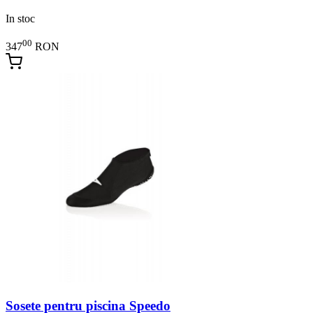
In stoc
00
347
RON
Sosete pentru piscina Speedo