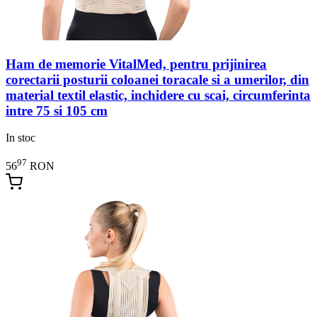
Ham de memorie VitalMed, pentru prijinirea
corectarii posturii coloanei toracale si a umerilor, din
material textil elastic, inchidere cu scai, circumferinta
intre 75 si 105 cm
In stoc
97
56
RON