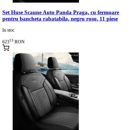
Set Huse Scaune Auto Panda Praga, cu fermoare
pentru bancheta rabatabila, negru rosu, 11 piese
In stoc
13
623
RON