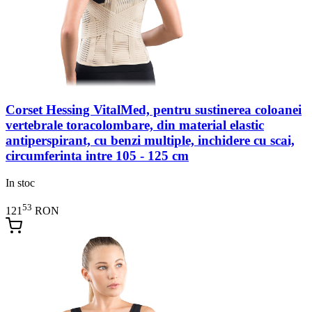
Corset Hessing VitalMed, pentru sustinerea coloanei
vertebrale toracolombare, din material elastic
antiperspirant, cu benzi multiple, inchidere cu scai,
circumferinta intre 105 - 125 cm
In stoc
53
121
RON