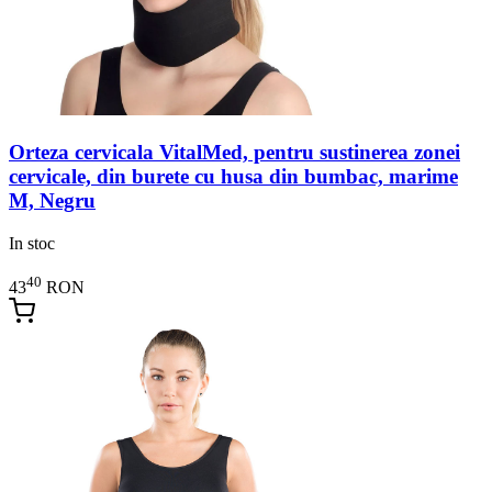
Orteza cervicala VitalMed, pentru sustinerea zonei
cervicale, din burete cu husa din bumbac, marime
M, Negru
In stoc
40
43
RON