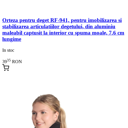
Orteza pentru deget RF-941, pentru imobilizarea si
stabilizarea articulatiilor degetului, din aluminiu
maleabil captusit la interior cu spuma moale, 7.6 cm
lungime
In stoc
35
39
RON