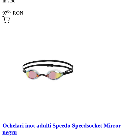
In stoc
00
97
RON
Ochelari inot adulti Speedo Speedsocket Mirror
negru