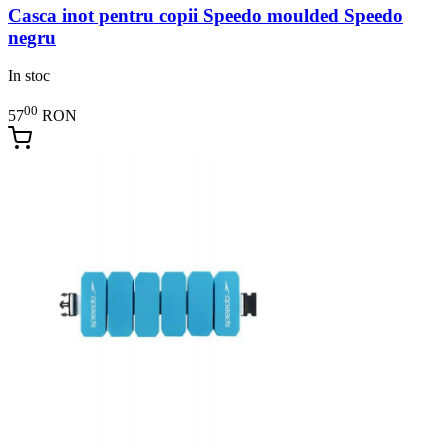
Casca inot pentru copii Speedo moulded Speedo
negru
In stoc
00
57
RON