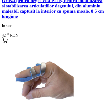
Orteza pentru deget Vita PLus, pentru imobilizarea
si stabilizarea articulatiilor degetului, din aluminiu
maleabil captusit la interior cu spuma moale, 8.5 cm
lungime
In stoc
50
42
RON