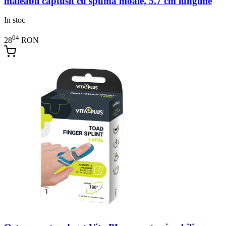
maleabil captusit cu spuma moale, 5.7 cm lungime
In stoc
04
28
RON