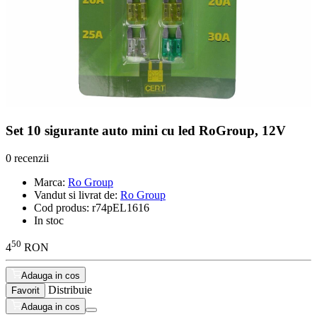
Set 10 sigurante auto mini cu led RoGroup, 12V
0 recenzii
Marca:
Ro Group
Vandut si livrat de:
Ro Group
Cod produs:
r74pEL1616
In stoc
50
4
RON
Adauga in cos
Distribuie
Favorit
Adauga in cos