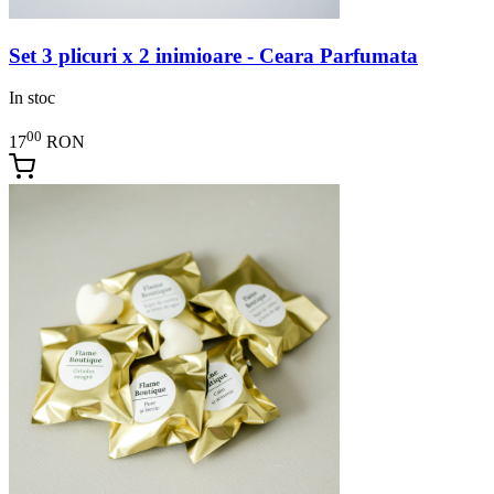
Set 3 plicuri x 2 inimioare - Ceara Parfumata
In stoc
00
17
RON