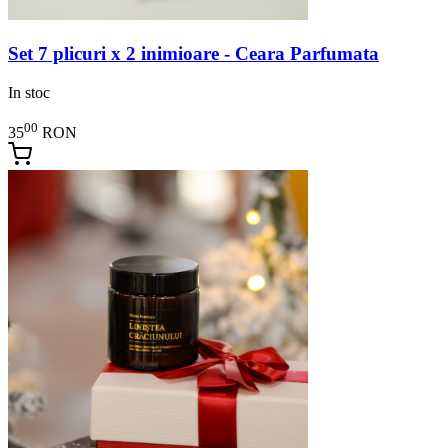
Set 7 plicuri x 2 inimioare - Ceara Parfumata
In stoc
00
35
RON