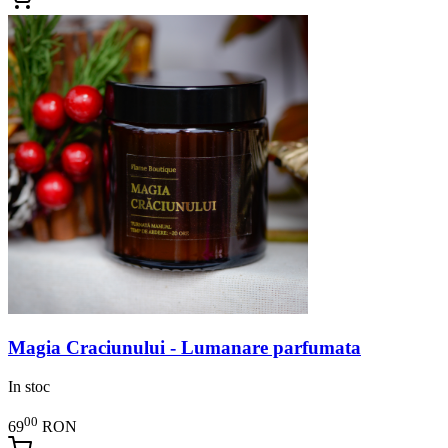
Magia Craciunului - Lumanare parfumata
In stoc
00
69
RON