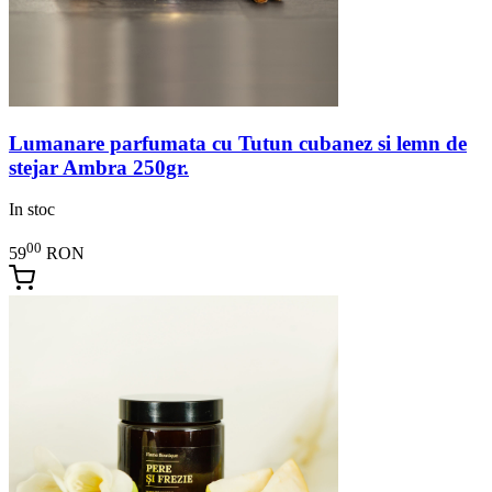
Lumanare parfumata cu Tutun cubanez si lemn de
stejar Ambra 250gr.
In stoc
00
59
RON